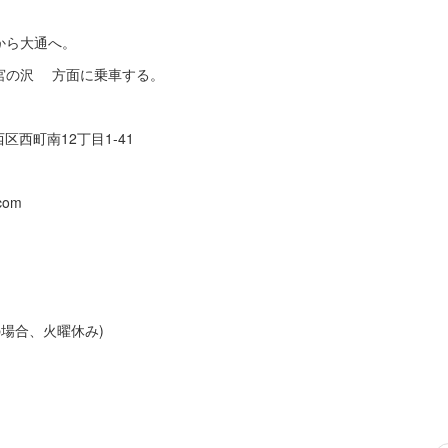
から大通へ。
宮の沢 方面に乗車する。
西区西町南12丁目1-41
.com
場合、火曜休み)