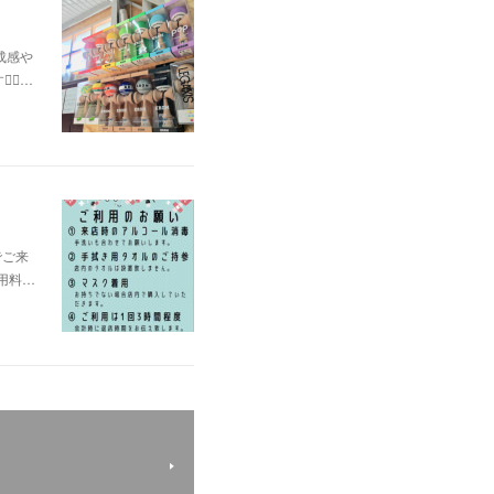
成感や
🏻…
でご来
利用料…