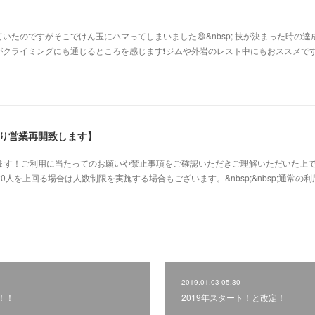
いたのですがそこでけん玉にハマってしまいました😄&nbsp; 技が決まった時の達
クライミングにも通じるところを感じます❗️ジムや外岩のレスト中にもおススメです👍
より営業再開致します】
します！ご利用に当たってのお願いや禁止事項をご確認いただきご理解いただいた上
20人を上回る場合は人数制限を実施する場合もございます。&nbsp;&nbsp;通常の
2019.01.03 05:30
！！
2019年スタート！と改定！