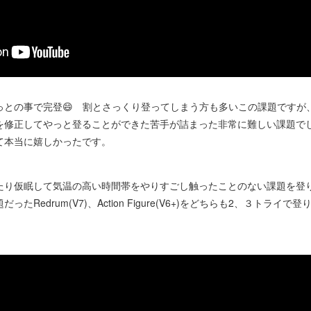
っとの事で完登😄 割とさっくり登ってしまう方も多いこの課題ですが
を修正してやっと登ることができた苦手が詰まった非常に難しい課題で
て本当に嬉しかったです。
たり仮眠して気温の高い時間帯をやりすごし触ったことのない課題を登り
たRedrum(V7)、Action Figure(V6+)をどちらも2、３トラ