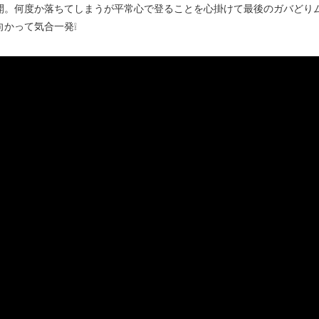
開。何度か落ちてしまうが平常心で登ることを心掛けて最後のガバどり
かって気合一発❕