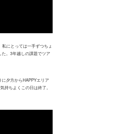
、私にとっては一手ずつちょ
した。3年越しの課題でツア
に夕方からHAPPYエリア
イで登り気持ちよくこの日は終了。