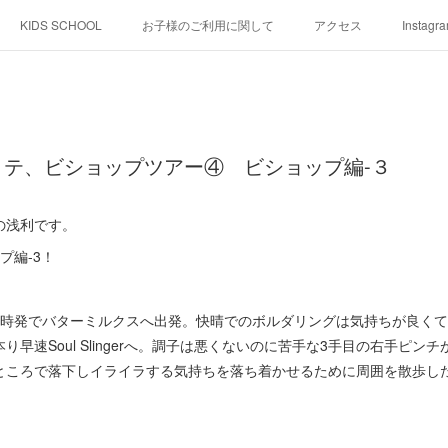
KIDS SCHOOL
お子様のご利用に関して
アクセス
Instagr
テ、ビショップツアー④ ビショップ編-３
の浅利です。
プ編-3！
き7時発でバターミルクスへ出発。快晴でのボルダリングは気持ちが良く
早速Soul Slingerへ。調子は悪くないのに苦手な3手目の右手ピン
ところで落下しイライラする気持ちを落ち着かせるために周囲を散歩し